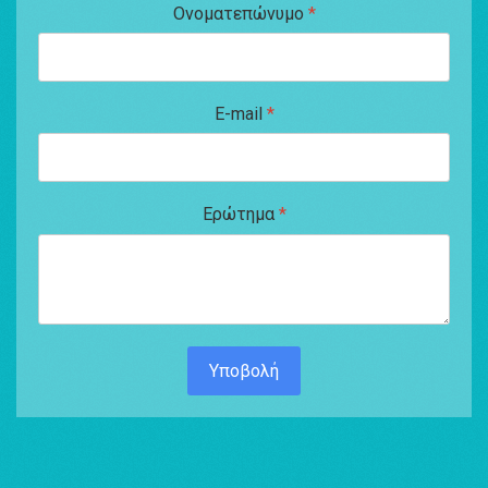
Ονοματεπώνυμο
*
E-mail
*
Ερώτημα
*
Υποβολή