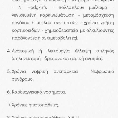
- Ν. Hodgkin's - πολλαπλούν μυέλωμα -
γενικευμένη καρκινωμάτωση - μεταμόσχευση
οργάνου ή μυελού των οστών - χρόνια χρήση
κορτικοειδών - χημειοθεραπεία με αλκυλιούντες
παράγοντες ή αντιμεταβολιτές).
Ανατομική ή λειτουργία έλλειψη σπληνός
(σπληνεκτομή - δρεπανοκυτταρική αναιμία).
Χρόνια νεφρική ανεπάρκεια - Νεφρωσικό
σύνδρομο.
Καρδιαγγειακά νοσήματα.
Χρόνιες ηπατοπάθειες.
Χρόνιες πνευμονοπάθειες - Χ.Α.Π.