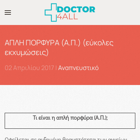
Skip to main content
ΑΠΛΗ ΠΟΡΦΥΡΑ (Α.Π.) (εύκολες
εκχυμώσεις)
02 Απριλίου 2017
|
Αναπνευστικό
Τι είναι η απλή πορφύρα (Α.Π.);
Οφείλεται σε αυξημένη θραυστότητα των αγγείων