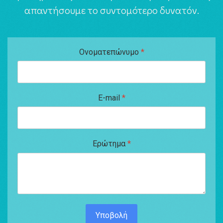
απαντήσουμε το συντομότερο δυνατόν.
Ονοματεπώνυμο
*
E-mail
*
Ερώτημα
*
Υποβολή