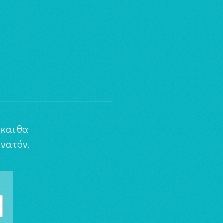
και θα
νατόν.