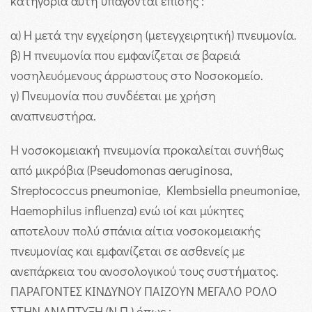
κατηγορία αυτή υπάγονται επίσης :
α) Η μετά την εγχείρηση (μετεγχειρητική) πνευμονία.
β) Η πνευμονία που εμφανίζεται σε βαρειά
νοσηλευόμενους άρρωστους στο Νοσοκομείο.
γ) Πνευμονία που συνδέεται με χρήση
αναπνευστήρα.
Η νοσοκομειακή πνευμονία προκαλείται συνήθως
από μικρόβια (Pseudomonas aeruginosa,
Streptococcus pneumoniae, Klembsiella pneumoniae,
Haemophilus influenza) ενώ ιοί και μύκητες
αποτελουν πολύ σπάνια αίτια νοσοκομειακής
πνευμονίας και εμφανίζεται σε ασθενείς με
ανεπάρκεια του ανοσολογικού τους συστήματος.
ΠΑΡΑΓΟΝΤΕΣ ΚΙΝΔΥΝΟΥ ΠΑΙΖΟΥΝ ΜΕΓΑΛΟ ΡΟΛΟ
ΣΤΗΝ ΑΝΑΠΤΥΞΗ (Ν.Π.) όπως :