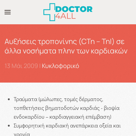
Skip to main content
Αυξήσεις τροπονίνης (CTn – TnI) σε
άλλα νοσήματα πλην των καρδιακών
13 Μάι 2009
|
Κυκλοφορικό
Τραύματα (μώλωπες, τομές δέρματος,
τοπθετήσεις βηματοδοτών καρδιάς - βιοψία
ενδοκαρδίου – καρδιαγγειακή επέμβαση)
Συμφορητική καρδιακή ανεπάρκεια οξεία και
χρονία