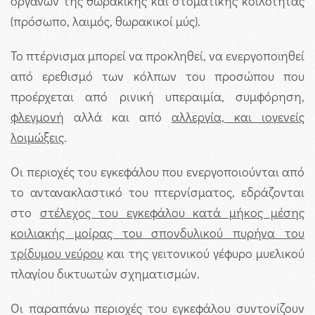
οργάνων της θωρακικής και στοματικής κοιλότητας
(πρόσωπο, λαιμός, θωρακικοί μύς).
Το πτέρνισμα μπορεί να προκληθεί, να ενεργοποιηθεί
από ερεθισμό των κόλπων του προσώπου που
προέρχεται από ρινική υπεραιμία, συμφόρηση,
φλεγμονή
αλλά και από
αλλεργία, και ιογενείς
λοιμώξεις
.
Οι περιοχές του εγκεφάλου που ενεργοποιούνται από
το αντανακλαστικό του πτερνίσματος, εδράζονται
στο
στέλεχος του εγκεφάλου κατά μήκος μέσης
κοιλιακής μοίρας του σπονδυλικού πυρήνα του
τρίδυμου νεύρου
και της γειτονικού γέφυρο μυελικού
πλαγίου δικτυωτών σχηματισμών.
Οι παραπάνω περιοχές του εγκεφάλου συντονίζουν