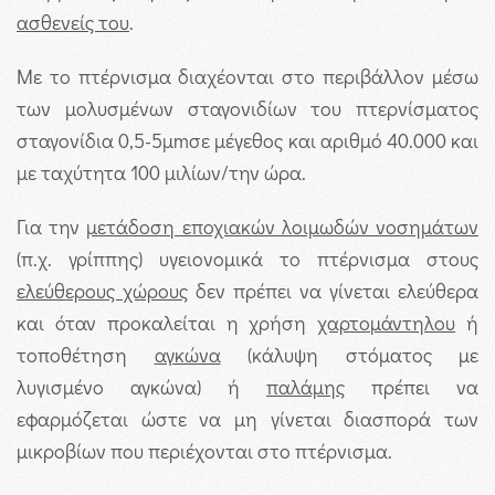
ασθενείς του
.
Με το πτέρνισμα διαχέονται στο περιβάλλον μέσω
των μολυσμένων σταγονιδίων του πτερνίσματος
σταγονίδια 0,5-5μmσε μέγεθος και αριθμό 40.000 και
με ταχύτητα 100 μιλίων/την ώρα.
Για την
μετάδοση εποχιακών λοιμωδών νοσημάτων
(π.χ. γρίππης) υγειονομικά το πτέρνισμα στους
ελεύθερους χώρους
δεν πρέπει να γίνεται ελεύθερα
και όταν προκαλείται η χρήση
χαρτομάντηλου
ή
τοποθέτηση
αγκώνα
(κάλυψη στόματος με
λυγισμένο αγκώνα) ή
παλάμης
πρέπει να
εφαρμόζεται ώστε να μη γίνεται διασπορά των
μικροβίων που περιέχονται στο πτέρνισμα.