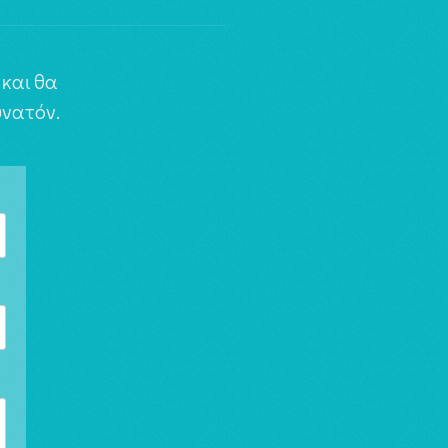
και θα
νατόν.