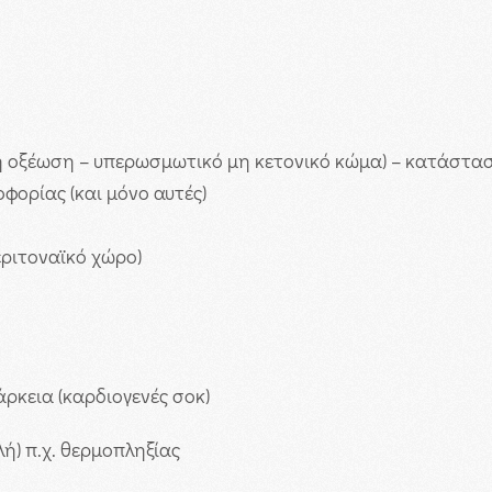
 οξέωση – υπερωσμωτικό μη κετονικό κώμα) – κατάστασ
φορίας (και μόνο αυτές)
εριτοναϊκό χώρο)
ρκεια (καρδιογενές σοκ)
ή) π.χ. θερμοπληξίας