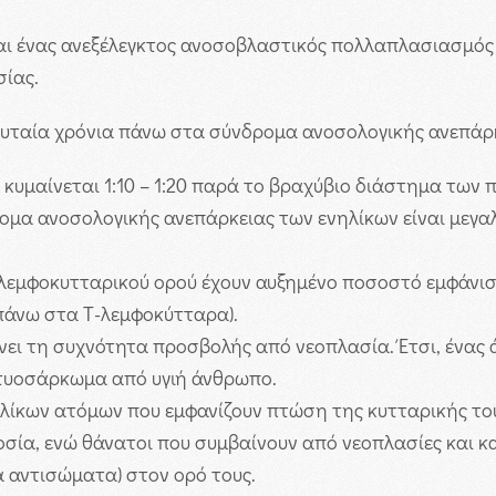
ται ένας ανεξέλεγκτος ανοσοβλαστικός πολλαπλασιασμός
σίας.
λευταία χρόνια πάνω στα σύνδρομα ανοσολογικής ανεπάρκ
κυμαίνεται 1:10 – 1:20 παρά το βραχύβιο διάστημα των 
μα ανοσολογικής ανεπάρκειας των ενηλίκων είναι μεγαλ
λεμφοκυτταρικού ορού έχουν αυξημένο ποσοστό εμφάνισ
πάνω στα Τ-λεμφοκύτταρα).
ει τη συχνότητα προσβολής από νεοπλασία. Έτσι, ένας
κτυοσάρκωμα από υγιή άνθρωπο.
λίκων ατόμων που εμφανίζουν πτώση της κυτταρικής τους
οσία, ενώ θάνατοι που συμβαίνουν από νεοπλασίες και κ
 αντισώματα) στον ορό τους.