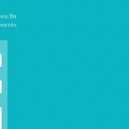
και θα
νατόν.