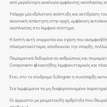
από μεγαλύτερη αναλογία εμφάνισης νεοπλασίας απ
Υπάρχει μία εξελικτική ανάπτυξη και αντίδραση το
ανοσιακή απάντηση στην αρχή, εμφάνιση αυτοάνο
νεοπλασίας στο λεμφικό σύστημα.
Η λεπτή αυτή ισορροπία και σχέση που αναμφισβήτ
πλασματοκύτταρα, αποδεικνύει την ύπαρξη, πολλ
Πειραματικά δεδομένα σε ανθρώπους και πειραματό
Component»
γ)
κακοήθης λεμφοκυτταρικός και πλασ
Έτσι, στο το σύνδρομο SJőngren η συνύπαρξη αυτο
Στα λεμφώματα τα μη διαφοροποιημένα παρατηρεί
Οι άρρωστοι με ρευματοειδή αρθρίτιδα (που θεωρεί