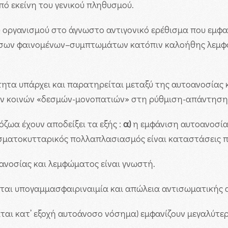
ό εκείνη του γενικού πληθυσμού.
υ οργανισμού στο άγνωστο αντιγονικό ερέθισμα που εμφα
σων φαινομένων–συμπτωμάτων κατόπιν καλοήθης λεμφο
ητα υπάρχει και παρατηρείται μεταξύ της αυτοανοσίας 
ών κοινών «δεσμών-μονοπατιών» στη ρύθμιση-απάντηση
ζωα έχουν αποδείξει τα εξής :
α)
η εμφάνιση αυτοανοσί
ματοκυτταρικός πολλαπλασιασμός είναι καταστάσεις πο
ανοσίας και λεμφώματος είναι γνωστή.
ται υπογαμμασφαιριναιμία και απώλεια αντισωματικής 
ται κατ’ εξοχή αυτοάνοσο νόσημα) εμφανίζουν μεγαλύτερ