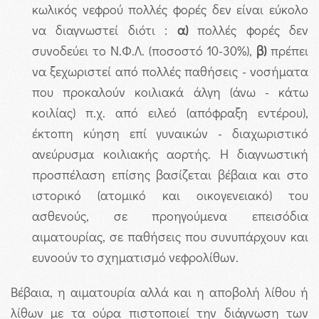
κωλικός νεφρού πολλές φορές δεν είναι εύκολο
να διαγνωστεί διότι :
α)
πολλές φορές δεν
συνοδεύει το Ν.Φ.Λ. (ποσοστό 10-30%),
β)
πρέπει
να ξεχωριστεί από πολλές παθήσεις - νοσήματα
που προκαλούν κοιλιακά άλγη (άνω - κάτω
κοιλίας) π.χ. από ειλεό (απόφραξη εντέρου),
έκτοπη κύηση επί γυναικών - διαχωριστικό
ανεύρυσμα κοιλιακής αορτής. Η διαγνωστική
προσπέλαση επίσης βασίζεται βέβαια και στο
ιστορικό (ατομικό και οικογενειακό) του
ασθενούς, σε προηγούμενα επεισόδια
αιματουρίας, σε παθήσεις που συνυπάρχουν και
ευνοούν το σχηματισμό νεφρολίθων.
Βέβαια, η αιματουρία αλλά και η αποβολή λίθου ή
λίθων με τα ούρα πιστοποιεί την διάγνωση των