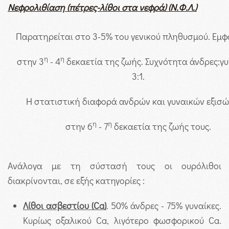
Νεφρολιθίαση (πέτρες-λίθοι στα νεφρά) (Ν.Φ.Λ.)
Παρατηρείται στο 3-5% του γενικού πληθυσμού. Εμφ
η
η
στην 3
- 4
δεκαετία της ζωής. Συχνότητα άνδρες:γυ
3:1.
Η στατιστική διαφορά ανδρών και γυναικών εξισώ
η
η
στην 6
- 7
δεκαετία της ζωής τους.
Ανάλογα με τη σύστασή τους οι ουρόλιθοι
διακρίνονται, σε εξής κατηγορίες :
Λίθοι ασβεστίου (
Ca
)
. 50% άνδρες - 75% γυναίκες.
Κυρίως οξαλικού Ca, λιγότερο φωσφορικού Ca.