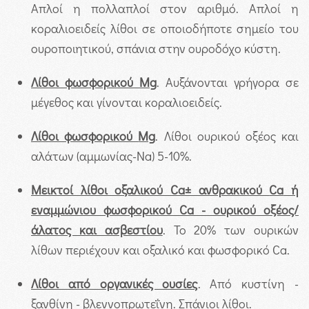
Απλοί η πολλαπλοί στον αριθμό. Απλοί η
κοραλιοειδείς λίθοι σε οποιοδήποτε σημείο του
ουροποιητικού, σπάνια στην ουροδόχο κύστη.
Λίθοι φωσφορικού
Mg
. Αυξάνονται γρήγορα σε
μέγεθος και γίνονται κοραλιοειδείς.
Λίθοι φωσφορικού
Mg
. Λίθοι ουρικού οξέος και
αλάτων (αμμωνίας-Na) 5-10%.
Μεικτοί λίθοι οξαλικού
Ca
± ανθρακικού
Ca
ή
εναμμώνιου φωσφορικού
Ca
- ουρικού οξέος/
άλατος και ασβεστίου
. Το 20% των ουρικών
λίθων περιέχουν και οξαλικό και φωσφορικό Ca.
Λίθοι από οργανικές ουσίες
. Από κυστίνη -
ξανθίνη - βλεννοπρωτεΐνη. Σπάνιοι λίθοι.