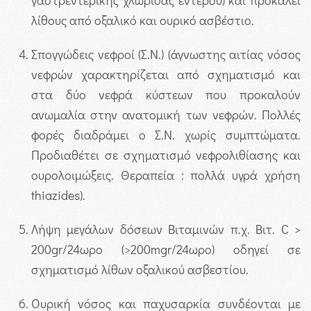
γαστρεντερικής χλωρίδας εντέρου) και προκαλεί
λίθους από οξαλικό και ουρικό ασβέστιο.
Σπογγώδεις νεφροί (Σ.Ν.) (άγνωστης αιτίας νόσος
νεφρών χαρακτηρίζεται από σχηματισμό και
στα δύο νεφρά κύστεων που προκαλούν
ανωμαλία στην ανατομική των νεφρών. Πολλές
φορές διαδράμει ο Σ.Ν. χωρίς συμπτώματα.
Προδιαθέτει σε σχηματισμό νεφρολιθίασης και
ουρολοιμώξεις. Θεραπεία : πολλά υγρά χρήση
thiazides).
Λήψη μεγάλων δόσεων Βιταμινών π.χ. Βιτ. C >
200gr/24ωρο (>200mgr/24ωρο) οδηγεί σε
σχηματισμό λίθων οξαλικού ασβεστίου.
Ουρική νόσος και παχυσαρκία συνδέονται με