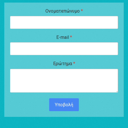
Ονοματεπώνυμο
*
E-mail
*
Ερώτημα
*
Υποβολή