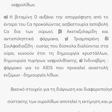
νεφρολίθων.
α)
Η βιταμίνη D αυξάνει την απορρόφηση από το
έντερο του Ca προκαλώντας ασβεστουρία (αποβολή
Ca δια των ούρων),
β)
Ακεταζολαμίδη και
αντιεπιληπτικά φάρμακα,
γ)
Τριαμπερένη
δ)
Σουλφαδιαζίδη : ουσίες που δύσκολα διαλύονται στα
ούρα, ευνοούν έτσι τη δημιουργία κρυστάλλων,
δημιουργία πυρήνων νεφρολιθίασης,
ε)
Ινδιναβίρη :
φάρμακο για το AIDS που προκαλεί αναστολή
ενζύμων - δημιουργία λίθων.
Βασικό στοιχείο για τη διάγνωση και διαφοροποίη
σύστασης των ουρολίθων αποτελεί η εκτίμηση και 