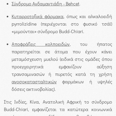
Σύνδρομο Ανδαμαντιάδη -
Behcet
.
Κυταρροτοξικά φάρμακα
, όπως και αλκαλοειδή
pyrrolizidine (περιέχονται στο φυσικό τσάϊ)
«μιμούνται» σύνδρομο Budd-Chiari.
Αποφράξεις κολποειδών
, του ήπατος
παρατηρείται σε άτομα που έχουν κάνει
μεταμόσχευση μυελού (ειδικά στις ομάδες όπου
προεγχειρητικά εμφανίζουν αύξηση
τρανσαμινασών ή πυρετός κατά τη χρήση
ανοσοκατασταλτικών
φαρμάκων ή υψηλές
δόσεις ακτινοβολίας).
Στις Ινδίες, Κίνα, Ανατολική Αφρική το σύνδρομο
Budd-Chiari, εμφανίζεται τα κατώτερα κοινωνικά