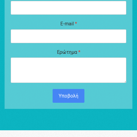
E-mail
*
Ερώτημα
*
Υποβολή