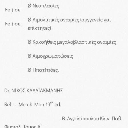
Ø Νεοπλασίες
Fe ↓ σε :
Ø
Αιμολυτικές
αναιμίες (συγγενείς και
Fe ↑ σε :
επίκτητες)
Ø Κακοήθεις
μεγαλοβλαστικές
αναιμίες
Ø Αιμοχρωματώσεις
Ø Ηπατίτιδες.
Dr. ΝΙΚΟΣ ΚΑΛΛΙΑΚΜΑΝΗΣ
th
Ref : - Merck Man 19
ed.
- Β. Αγγελόπουλου Κλιν. Παθ.
Φυσιολ. Τόμος Α΄.