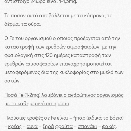
αντίστοιχο 24ωρο είναι 1-1,5mg.
Το ποσόν αυτό αποβάλλεται με τα κόπρανα, το
δέρμα, τα ούρα.
Ο Fe του οργανισμού ο οποίος προέρχεται από την
καταστροφή των ερυθρών αιμοσφαιρίων, με την
φυσιολογική στις 120 ημέρες καταστροφή των
ερυθρών αιμοσφαιρίων επαναχρησιμοποιείται
μεταφερόμενος δια της κυκλοφορίας στο μυελό των
οστών.
Ποσά Fe
(1-2mg
) λαμβάνει ο ανθρώπινος οργανισμός
με το καθημερινό σιτηρέσιο
.
Πλούσιες τροφές σε Fe είναι –
ήπαρ
(ειδικά το Βόειο)
–
κρέας
–
αυγά
–
ξηρά
φρούτα
–
σπανάκι
–
φακές
.