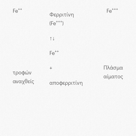
++
+++
Fe
Fe
Φερριτίνη
+++
(Fe
)
↑↓
++
Fe
Πλάσμα
+
τροφών
αίματος
αναχθείς
αποφερριτίνη