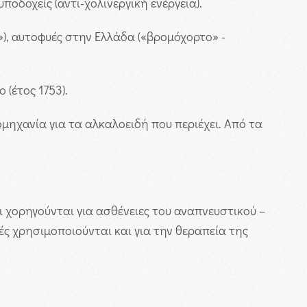
οδοχείς (αντι-χολινεργική ενέργεια).
), αυτοφυές στην Ελλάδα («βρομόχορτο» -
(έτος 1753).
μηχανία για τα αλκαλοειδή που περιέχει. Από τα
 χορηγούνται για ασθένειες του αναπνευστικού –
ς χρησιμοποιούνται και για την θεραπεία της