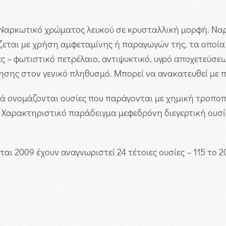
Ναρκωτικό χρώματος λευκού σε κρυσταλλική μορφή. Ναρκω
ζεται με χρήση αμφεταμίνης ή παραγωγών της, τα οποία 
ας – φωτιστικό πετρέλαιο, αντιψυκτικό, υγρό αποχετεύσ
σης στον γενικό πληθυσμό. Μπορεί να ανακατευθεί με π
κά ονομάζονται ουσίες που παράγονται με χημική τροπο
Χαρακτηριστικό παράδειγμα μεφεδρόνη διεγερτική ουσία
αι 2009 έχουν αναγνωριστεί 24 τέτοιες ουσίες – 115 το 
α