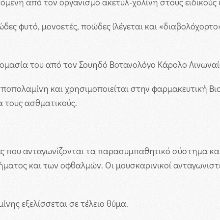
μενη από τον οργανισμό ακετυλ-χολίνη στους ειδικούς υπ
ες φυτό, μονοετές, ποώδες (λέγεται και «διαβολόχορτο»
ομασία του από τον Σουηδό Βοτανολόγο Κάρολο Λινωναίο 
 σποπολαμίνη και χρησιμοποιείται στην φαρμακευτική Βιο
α τους ασθματικούς.
ες που ανταγωνίζονται τα παρασυμπαθητικό σύστημα και
ήματος και των οφθαλμών. Οι μουσκαρινικοί ανταγωνιστέ
ίνης εξελίσσεται σε τέλειο θύμα.