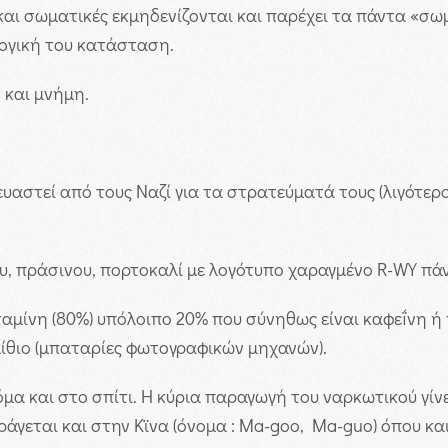
 και σωματικές εκμηδενίζονται και παρέχει τα πάντα «σ
λογική του κατάσταση.
 και μνήμη.
ευαστεί από τους Ναζί για τα στρατεύματά τους (λιγότερο
, πράσινου, πορτοκαλί με λογότυπο χαραγμένο R-WY πάνω
αμίνη (80%) υπόλοιπο 20% που σύνηθως είναι καφεḯνη ή
λίθιο (μπαταρίες φωτογραφικών μηχανών).
μα και στο σπίτι. Η κύρια παραγωγή του ναρκωτικού γίν
γεται και στην Κϊνα (όνομα : Ma-goo, Ma-guo) όπου και 