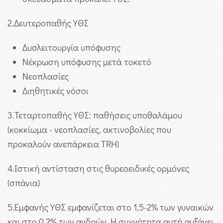
2.
Δευτεροπαθής ΥΘΣ
Δυσλειτουργία υπόφυσης
Νέκρωση υπόφυσης μετά τοκετό
Νεοπλασίες
Διηθητικές νόσοι
3.
Τεταρτοπαθής ΥΘΣ: παθήσεις υποθαλάμου
(κοκκίωμα - νεοπλασίες, ακτινοβολίες που
προκαλούν ανεπάρκεια TRH)
4.
Ιστική αντίσταση στις θυρεοειδικές ορμόνες
(σπάνια)
5.
Εμφανής ΥΘΣ εμφανίζεται στο 1,5-2% των γυναικών
και στο 0,2% των ανδρών. Η συχνότητα αυτή αυξάνει