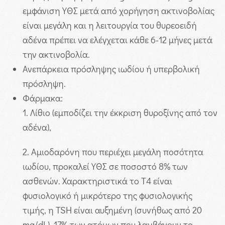
εμφάνιση ΥΘΣ μετά από χορήγηση ακτινοβολίας
είναι μεγάλη και η λειτουργία του θυρεοειδή
αδένα πρέπει να ελέγχεται κάθε 6-12 μήνες μετά
την ακτινοβολία.
Ανεπάρκεια πρόσληψης ιωδίου ή υπερβολική
πρόσληψη.
Φάρμακα:
1.
Λίθιο (εμποδίζει την έκκριση θυροξίνης από τον
αδένα),
2.
Αμιοδαρόνη που περιέχει μεγάλη ποσότητα
ιωδίου, προκαλεί ΥΘΣ σε ποσοστό 8% των
ασθενών. Χαρακτηριστικά το Τ4 είναι
φυσιολογικό ή μικρότερο της φυσιολογικής
τιμής, η TSH είναι αυξημένη (συνήθως από 20
mg/dL). 17% των ατόμων που λαμβάνουν το