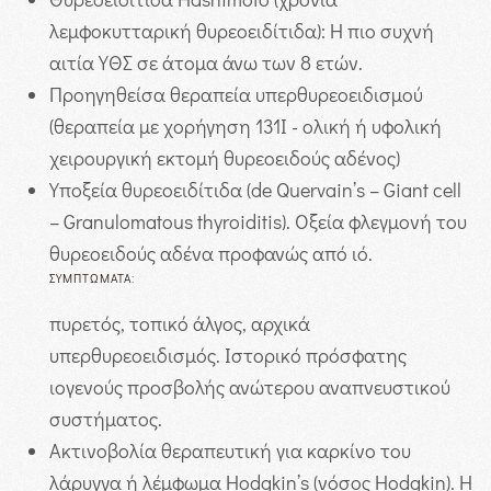
λεμφοκυτταρική θυρεοειδίτιδα): Η πιο συχνή
αιτία ΥΘΣ σε άτομα άνω των 8 ετών.
Προηγηθείσα θεραπεία υπερθυρεοειδισμού
(θεραπεία με χορήγηση 131Ι - ολική ή υφολική
χειρουργική εκτομή θυρεοειδούς αδένος)
Υποξεία θυρεοειδίτιδα (de Quervain’s – Giant cell
– Granulomatous thyroiditis). Οξεία φλεγμονή του
θυρεοειδούς αδένα προφανώς από ιό.
ΣΥΜΠΤΏΜΑΤΑ:
πυρετός, τοπικό άλγος, αρχικά
υπερθυρεοειδισμός. Ιστορικό πρόσφατης
ιογενούς προσβολής ανώτερου αναπνευστικού
συστήματος.
Ακτινοβολία θεραπευτική για καρκίνο του
λάρυγγα ή λέμφωμα Hodgkin’s (νόσος Hodgkin). Η