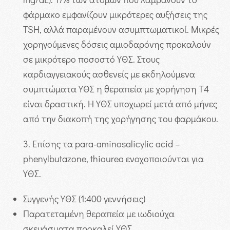
φάρμακο εμφανίζουν μικρότερες αυξήσεις της
TSH, αλλά παραμένουν ασυμπτωματικοί. Μικρές
χορηγούμενες δόσεις αμιοδαρόνης προκαλούν
σε μικρότερο ποσοστό ΥΘΣ. Στους
καρδιαγγειακούς ασθενείς με εκδηλούμενα
συμπτώματα ΥΘΣ η θεραπεία με χορήγηση Τ4
είναι δραστική. Η ΥΘΣ υποχωρεί μετά από μήνες
από την διακοπή της χορήγησης του φαρμάκου.
3.
Επίσης τα para-aminosalicylic acid –
phenylbutazone, thiourea ενοχοποιούνται για
ΥΘΣ.
Συγγενής ΥΘΣ (1:400 γεννήσεις)
Παρατεταμένη θεραπεία με ιωδιούχα
σκευάσματα προκαλεί ΥΘΣ.