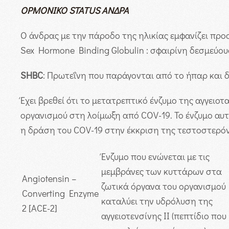
ΟΡΜΟΝΙΚΟ
STATUS
ΑΝΔΡΑ
Ο άνδρας με την πάροδο της ηλικίας εμφανίζει προ
Sex Hormone Binding Globulin : σφαιρίνη δεσμεύο
SHBC
: Πρωτεΐνη που παράγονται από το ήπαρ και 
Έχει βρεθεί ότι το μετατρεπτικό ένζυμο της αγγειο
οργανισμού στη λοίμωξη από COV-19. Το ένζυμο αυ
η δράση του COV-19 στην έκκριση της τεστοστερόν
Ένζυμο που ενώνεται με τις
μεμβράνες των κυττάρων στα
Angiotensin –
ζωτικά όργανα του οργανισμού
Converting Enzyme
καταλύει την υδρόλυση της
2 [ACE-2]
αγγειοτενσίνης ΙΙ (πεπτίδιο που