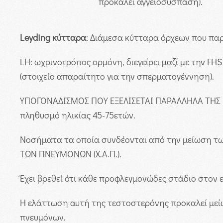
προκαλεί αγγειοσύσπαση).
Leyding κύτταρα
: Διάμεσα κύτταρα όρχεων που πα
LH: ωχρινοτρόπος ορμόνη, διεγείρει μαζί με την F
(στοιχείο απαραίτητο για την σπερματογέννηση).
ΥΠΟΓΟΝΑΔΙΣΜΟΣ ΠΟΥ ΕΞΕΛΙΣΕΤΑΙ ΠΑΡΑΛΛΗΛΑ ΤΗΣ ΗΛΙ
πληθυσμό ηλικίας 45-75ετών.
Νοσήματα τα οποία συνδέονται από την μείωση τ
ΤΩΝ ΠΝΕΥΜΟΝΩΝ (Χ.Α.Π.).
Έχει βρεθεί ότι κάθε προφλεγμονώδες στάδιο στον 
Η ελάττωση αυτή της τεστοστερόνης προκαλεί μεί
πνευμόνων.