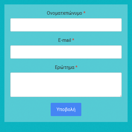
Ονοματεπώνυμο
*
E-mail
*
Ερώτημα
*
Υποβολή