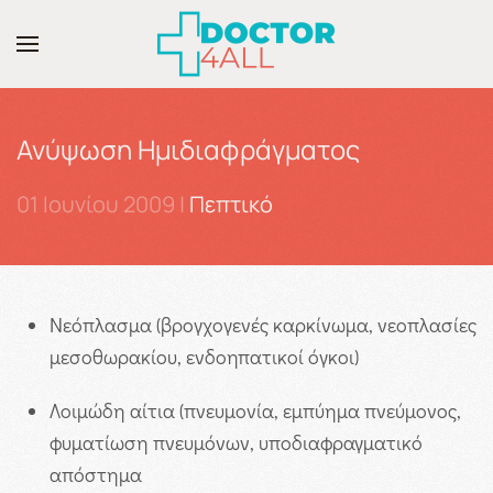
Skip to main content
Ανύψωση Hμιδιαφράγματος
01 Ιουνίου 2009
|
Πεπτικό
Νεόπλασμα (βρογχογενές καρκίνωμα, νεοπλασίες
μεσοθωρακίου, ενδοηπατικοί όγκοι)
Λοιμώδη αίτια (πνευμονία, εμπύημα πνεύμονος,
φυματίωση πνευμόνων, υποδιαφραγματικό
απόστημα