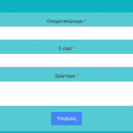
Ονοματεπώνυμο
*
E-mail
*
Ερώτημα
*
Υποβολή