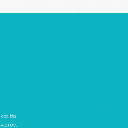
και θα
νατόν.