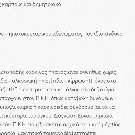
ς καρπούς και δημητριακά.
ς – ηπατοκυτταρικού αδενώματος. Τον ίδιο κίνδυνο
ωτοπαθής καρκίνος ήπατος είναι συνήθως χωρίς
δα – αλκοολική ηπατίτιδα – κίρρωση).Πόνος στο
άζα (1/5 των περιπτωσεων - άλγος στο δεξιό ώμο
 υπάρχουν στον Π.Κ.Η. όπως καταβολή δυνάμεων -
 υπογλυκαιμία ή καρκινοειδές σύνδρομο (αυτά τα
τα κύτταρα του όγκου.
Διάγνωση
Εργαστηριακά
εύει Π.Κ.Η. που βρίσκεται αρχικά σε μικρό μέγεθος
γραφία, μαγνητική τομογραφία) επιτρέπει