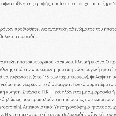
 αφλατοξίνη της τροφής, ουσία που περιέχεται σε ξηρού
χρόνων προδιαθέτει για ανάπτυξη αδενώματος του ήπατο
βολικά στεροειδή.
νάπτυξη ηπατοκυτταρικού καρκίνου.
Κλινική εικόνα
Ο πρ
θενής από την υποκείμενη ηπατική νόσο (ιογενή ηπατίτι
ί να εμφανιστεί (στο 1/3 των περιπτώσεων), ψηλαφητή μ
= νεύρο που νευρώνει το διάφραγμα). Γενικά συμπτώματα
ή κίνηση. Σπάνια ο Π.Κ.Η. εκδηλώνεται με αιμορραγία ή
δηλώσεις που προκαλούνται από ουσίες που εκκρίνουν 
eroprotein). Απεικονιστικά: Υπερηχογράφημα ήπατος ανιχν
. Η νέα απεικονιστική τεχνική (ελικοειδής αξονική τομο