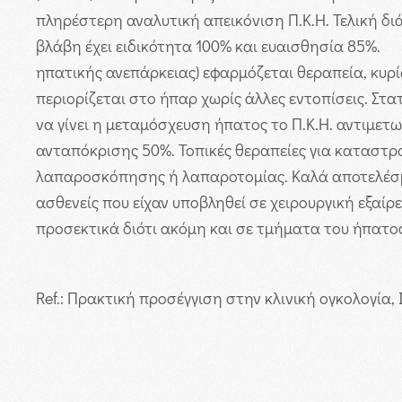
πληρέστερη αναλυτική απεικόνιση Π.Κ.Η. Τελική δι
βλάβη έχει ειδικότητα 100% και ευαισθησία 85%.
ηπατικής ανεπάρκειας) εφαρμόζεται θεραπεία, κυρ
περιορίζεται στο ήπαρ χωρίς άλλες εντοπίσεις. Στ
να γίνει η μεταμόσχευση ήπατος το Π.Κ.Η. αντιμε
ανταπόκρισης 50%. Τοπικές θεραπείες για καταστρο
λαπαροσκόπησης ή λαπαροτομίας. Καλά αποτελέσμα
ασθενείς που είχαν υποβληθεί σε χειρουργική εξαίρε
προσεκτικά διότι ακόμη και σε τμήματα του ήπατος
Ref.: Πρακτική προσέγγιση στην κλινική ογκολογία,