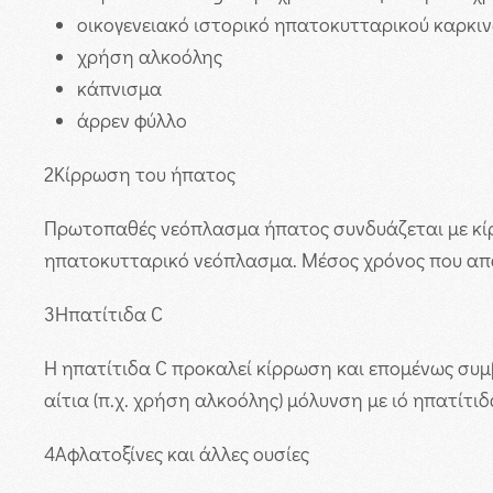
οικογενειακό ιστορικό ηπατοκυτταρικού καρκι
χρήση αλκοόλης
κάπνισμα
άρρεν φύλλο
2
Κίρρωση του ήπατος
Πρωτοπαθές νεόπλασμα ήπατος συνδυάζεται με κί
ηπατοκυτταρικό νεόπλασμα. Μέσος χρόνος που απαι
3
Ηπατίτιδα C
Η ηπατίτιδα C προκαλεί κίρρωση και επομένως συμ
αίτια (π.χ. χρήση αλκοόλης) μόλυνση με ιό ηπατίτιδ
4
Αφλατοξίνες και άλλες ουσίες