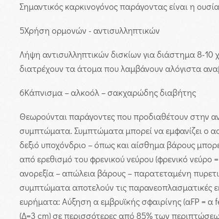
Σημαντικός καρκινογόνος παράγοντας είναι η ουσία
5
Χρήση ορμονών - αντισυλληπτικών
Λήψη αντισυλληπτικών δισκίων για διάστημα 8-10 
διατρέχουν τα άτομα που λαμβάνουν αλόγιστα ανα
6
Κάπνισμα – αλκοόλ – σακχαρώδης διαβήτης
Θεωρούνται παράγοντες που προδιαθέτουν στην α
συμπτώματα. Συμπτώματα μπορεί να εμφανίζει ο ασ
δεξιό υποχόνδριο – όπως και αίσθημα βάρους μπορε
από ερεθισμό του φρενικού νεύρου (φρενικό νεύρο 
ανορεξία – απώλεια βάρους – παρατεταμένη πυρετικ
συμπτώματα αποτελούν τις παρανεοπλασματικές εκ
ευρήματα: Αύξηση α εμβρυϊκής σφαιρίνης (αFP = α f
(Δ=3 cm) σε περισσότερες από 85% των περιπτώσεων