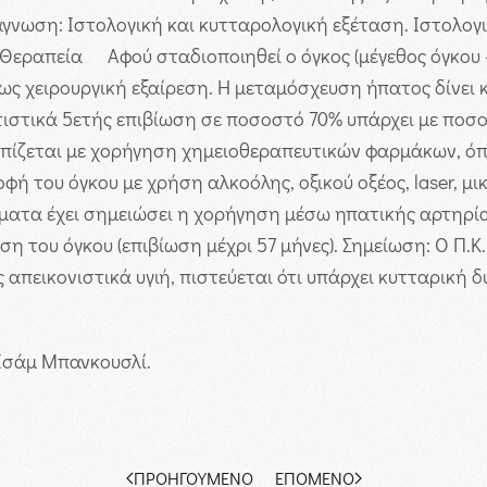
άγνωση: Ιστολογική και κυτταρολογική εξέταση. Ιστολογ
Θεραπεία
Αφού σταδιοποιηθεί ο όγκος (μέγεθος όγκου
ίως χειρουργική εξαίρεση. Η μεταμόσχευση ήπατος δίνε
ατιστικά 5ετής επιβίωση σε ποσοστό 70% υπάρχει με ποσ
τωπίζεται με χορήγηση χημειοθεραπευτικών φαρμάκων, 
φή του όγκου με χρήση αλκοόλης, οξικού οξέος, laser, μ
τα έχει σημειώσει η χορήγηση μέσω ηπατικής αρτηρίας
ση του όγκου (επιβίωση μέχρι 57 μήνες).
Σημείωση:
Ο Π.Κ.
 απεικονιστικά υγιή, πιστεύεται ότι υπάρχει κυτταρική 
 Ισάμ Μπανκουσλί.
ΠΡΟΗΓΟΎΜΕΝΟ
ΕΠΌΜΕΝΟ