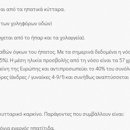
αι από τα ηπατικά κύτταρα.
ο των χοληφόρων οδών)
εται από το ήπαρ και τα χολαγγεία).
θών όγκων του ήπατος. Με τα σημερινά δεδομένα η νόσ
%). Η μέση ηλικία προσβολής από τη νόσο είναι τα 57 χ
εκείνη της Ευρώπης και αντιπροσωπεύει το 40% του συνό
νδρες (άνδρες / γυναίκες 4-9/1) και συνήθως αναπτύσσετ
οκυτταρικό καρκίνο. Παράγοντες που συμβάλλουν είναι:
όνια ενεργός ηπατίτιδα.