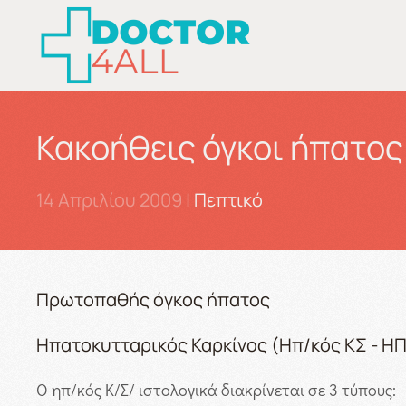
Skip to main content
Κακοήθεις όγκοι ήπατος
14 Απριλίου 2009
|
Πεπτικό
Πρωτοπαθής όγκος ήπατος
Ηπατοκυτταρικός Καρκίνος (Ηπ/κός ΚΣ - Η
Ο ηπ/κός Κ/Σ/ ιστολογικά διακρίνεται σε 3 τύπους: