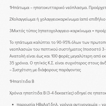
1
Ηπάτωμα – ηπατοκυτταρικό νεόπλασμα. Προέρχετ
2
Χολαγγείωμα ή χολαγγειοκαρκίνωμα (από επιθήλι
3
Μικτός τύπος (ηπατοχολαγγειο-καρκίνωμα = προέρχ
Το ηπάτωμα καλύπτει το 90-95% όλων των πρωτοπα
νεοπλασιών του πεπτικού συστήματος (ποσοστό 3-5
Ανατολή είναι έως και 100 φορές μεγαλύτερη από 
35 χρόνια.
Ο ηπ/κός Κ.Σ. είναι συχνότερος στους ά
– Συσχέτιση με διάφορους παράγοντες
1
Ηπατίτιδα Β
Χρόνια ηπατίτιδα Β (3-4 δεκαετίες) οδηγεί σε ηπατ
παρουσία HBsAg1 δηλ. χρόνια αντιγοναιμία – χρ