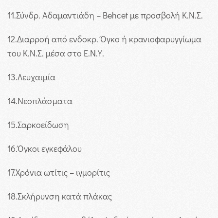
11
.Σύνδρ. Αδαμαντιάδη – Behcet με προσβολή Κ.Ν.Σ.
12
.Διαρροή από ενδοκρ. Όγκο ή κρανιοφαρυγγίωμα
του Κ.Ν.Σ. μέσα στο Ε.Ν.Υ.
13
.Λευχαιμία
14
.Νεοπλάσματα
15
.Σαρκοείδωση
16
.Όγκοι εγκεφάλου
17
.Χρόνια ωτίτις – ιγμορίτις
18
.Σκλήρυνση κατά πλάκας