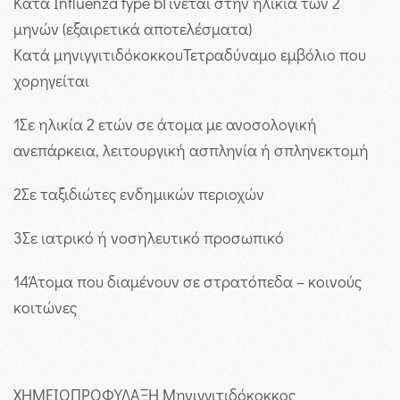
Κατά Influenza type b
Γίνεται στην ηλικία των 2
μηνών (εξαιρετικά αποτελέσματα)
Κατά μηνιγγιτιδόκοκκου
Τετραδύναμο εμβόλιο που
χορηγείται
1
Σε ηλικία 2 ετών σε άτομα με ανοσολογική
ανεπάρκεια, λειτουργική ασπληνία ή σπληνεκτομή
2
Σε ταξιδιώτες ενδημικών περιοχών
3
Σε ιατρικό ή νοσηλευτικό προσωπικό
14
Άτομα που διαμένουν σε στρατόπεδα – κοινούς
κοιτώνες
ΧΗΜΕΙΟΠΡΟΦΥΛΑΞΗ
Μηνιγγιτιδόκοκκος