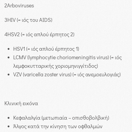
2
Arboviruses
3
HIV (= ιός του AIDS)
4
HSV2 (= ιός απλού έρπητος 2)
HSV1 (= ιός απλού έρπητος 1)
LCMV (lymphocytie choriomeningitis virus) (= ιός
λεμφοκυτταρικής χοριομηνιγγίτιδος)
VZV (varicella zoster virus) (= ιός ανεμοευλογιάς)
Κλινική εικόνα
Κεφαλαλγία (μετωπιαία – οπισθοβολβική)
Άλγος κατά την κίνηση των οφθαλμών