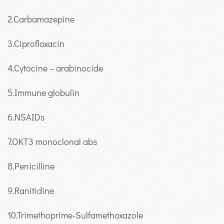
2
.Carbamazepine
3
.Ciprofloxacin
4
.Cytocine – arabinocide
5
.Immune globulin
6
.NSAIDs
7
.OKT3 monoclonal abs
8
.Penicilline
9
.Ranitidine
10.
Trimethoprime-Sulfamethoxazole