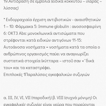
19
.Αντίδραση σε εμβόλια (ειδικά κοκκύτου – ιλαράς –
λύσσας)
* Ενδορραχιαία έγχυση αντιβιοτικών - αναισθητικών
1 – 10: Φάρμακα 5: Immune globulin : ανοσοσφαιρίνη
6: ΟΚΤ3 Abs: μονοκλωνικά αντισώματα που
στρέφονται κατά ειδικών αντιγόνων 11-15:
Αυτοάνοσα νοσήματα = νοσήματα κατά τα οποία ο
ανθρώπινος οργανισμός παύει να αναγνωρίζει
συστατικά στοιχεία (κύτταρα – ιστοί) σαν «¨δικά
του» και τα καταστρέφει.
Επιπλοκές
1
Παραλύσεις εγκεφαλικών συζυγιών
α. ΙΙΙ, IV, VI, VII (παροδική) β. VIII (συχνά μόνιμη) Οι
εγκεφαλικές συζυγίες είναι νεύρα που πορεύονται