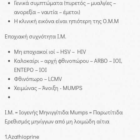
Γενικά συμπτώματα (πυρετός – μυαλγίες –
ανορεξία – ναυτία – έμετοι)
Η κλινική εικόνα είναι ηπιότερη της Ο.Μ.Μ
Εποχιακή συχνότητα Ι.Μ.
Μη εποχιακοί ιοί – HSV – HIV
Καλοκαίρι – αρχή φθινοπώρου – ARBO – ΙΟΙ,
ΕΝΤΕΡΟ – ΙΟΙ
Φθινόπωρο – LCMV
Χειμώνας – Άνοιξη - MUMPS
I.M. = Ιογενής Μηνιγγίτιδα Mumps = Παρωτίτιδα
Ερεθισμός μηνίγγων από μη λοιμώδη αίτια
1.
Azathioprine