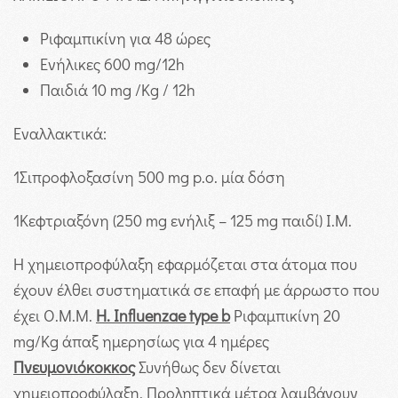
Ριφαμπικίνη για 48 ώρες
Ενήλικες 600 mg/12h
Παιδιά 10 mg /Kg / 12h
Εναλλακτικά:
1
Σιπροφλοξασίνη 500 mg p.o. μία δόση
1
Κεφτριαξόνη (250 mg ενήλιξ – 125 mg παιδί) Ι.Μ.
Η χημειοπροφύλαξη εφαρμόζεται στα άτομα που
έχουν έλθει συστηματικά σε επαφή με άρρωστο που
έχει Ο.Μ.Μ.
Η. Influenzae type b
Ριφαμπικίνη 20
mg/Kg άπαξ ημερησίως για 4 ημέρες
Πνευμονιόκοκκος
Συνήθως δεν δίνεται
χημειοπροφύλαξη.
Προληπτικά μέτρα λαμβάνουν