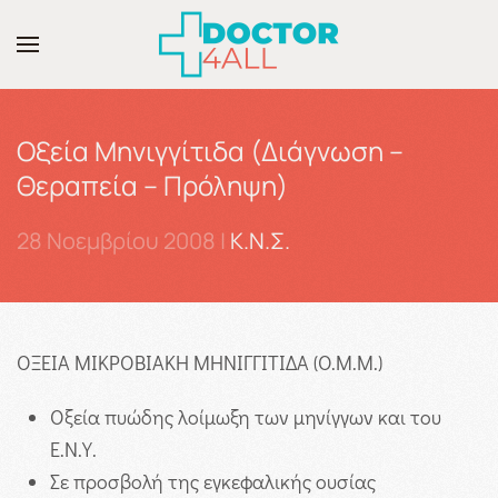
Skip to main content
Οξεία Μηνιγγίτιδα (Διάγνωση –
Θεραπεία – Πρόληψη)
28 Νοεμβρίου 2008
|
Κ.Ν.Σ.
ΟΞΕΙΑ ΜΙΚΡΟΒΙΑΚΗ ΜΗΝΙΓΓΙΤΙΔΑ (O.M.M.)
Οξεία πυώδης λοίμωξη των μηνίγγων και του
Ε.Ν.Υ.
Σε προσβολή της εγκεφαλικής ουσίας