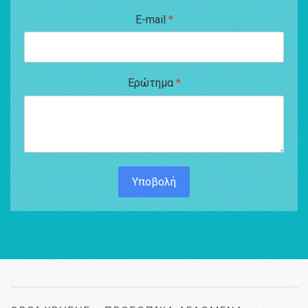
E-mail
*
Ερώτημα
*
Υποβολή