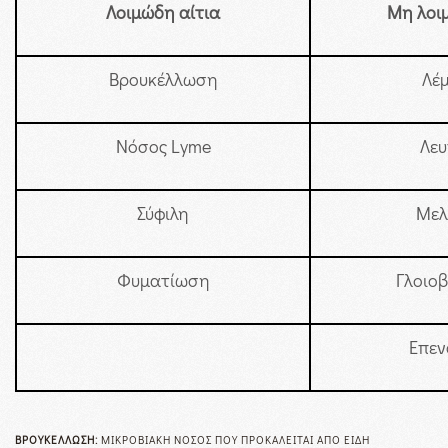
Λοιμώδη αίτια
Μη λοι
Βρουκέλλωση
Λέ
Νόσος Lyme
Λευ
Σύφιλη
Μελ
Φυματίωση
Γλοιο
Επε
ΒΡΟΥΚΈΛΛΩΣΗ:
ΜΙΚΡΟΒΙΑΚΉ ΝΌΣΟΣ ΠΟΥ ΠΡΟΚΑΛΕΊΤΑΙ ΑΠΌ ΕΊΔΗ