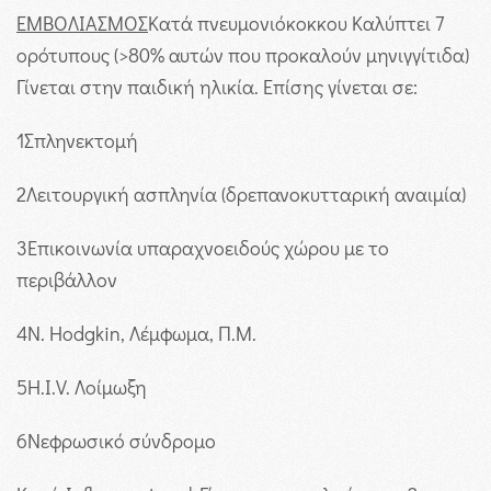
ΕΜΒΟΛΙΑΣΜΟΣ
Κατά πνευμονιόκοκκου Καλύπτει 7
ορότυπους (>80% αυτών που προκαλούν μηνιγγίτιδα)
Γίνεται στην παιδική ηλικία. Επίσης γίνεται σε:
1
Σπληνεκτομή
2
Λειτουργική ασπληνία (δρεπανοκυτταρική αναιμία)
3
Επικοινωνία υπαραχνοειδούς χώρου με το
περιβάλλον
4
Ν. Hodgkin, Λέμφωμα, Π.Μ.
5
Η.Ι.V. Λοίμωξη
6
Νεφρωσικό σύνδρομο