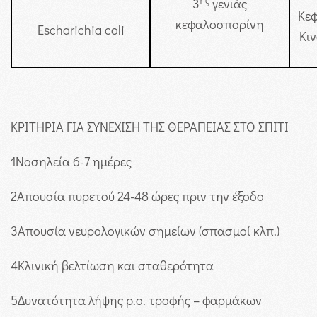
ης
3
γενιάς
Κεφ
κεφαλοσπορίνη
Escharichia coli
Κι
ΚΡΙΤΗΡΙΑ ΓΙΑ ΣΥΝΕΧΙΣΗ ΤΗΣ ΘΕΡΑΠΕΙΑΣ ΣΤΟ ΣΠΙΤΙ
1
Νοσηλεία 6-7 ημέρες
2
Απουσία πυρετού 24-48 ώρες πριν την έξοδο
3
Απουσία νευρολογικών σημείων (σπασμοί κλπ.)
4
Κλινική βελτίωση και σταθερότητα
5
Δυνατότητα λήψης p.o. τροφής – φαρμάκων