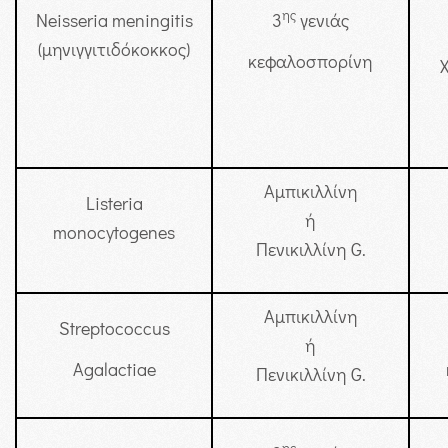
ης
Neisseria meningitis
3
γενιάς
(μηνιγγιτιδόκοκκος)
κεφαλοσπορίνη
Αμπικιλλίνη
Listeria
ή
monocytogenes
Πενικιλλίνη G.
Αμπικιλλίνη
Streptococcus
ή
Agalactiae
Πενικιλλίνη G.