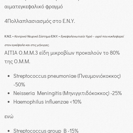
αιματεγκεφαλικό φραγμό
4
Πολλαπλασιασμός στο Ε.Ν.Υ.
Κ.Ν.Σ.
=
Κεντρικό Νευρικό Σύστημα
Ε.Ν.Υ.
=
Εγκεφαλονωτιαίο Υγρό – υγρό που κυκλοφορεί
στον εγκέφαλο και στις μήνιγγες.
ΑΙΤΙΑ Ο.Μ.Μ.
3 είδη μικροβίων προκαλούν το 80%
της Ο.Μ.Μ.
Streptococcus pneumoniae (Πνευμονιόκοκκος)
-50%
Neisseria Meningitis (Μηνιγγιτιδόκοκκος) -25%
Haemophilus influenzae <10%
ενώ
Streptococcus group B -15%