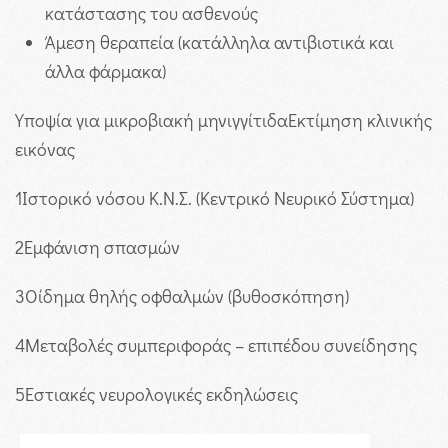
κατάστασης του ασθενούς
Άμεση θεραπεία (κατάλληλα αντιβιοτικά και
άλλα φάρμακα)
Υποψία για μικροβιακή μηνιγγίτιδα
Εκτίμηση κλινικής
εικόνας
1
Ιστορικό νόσου Κ.Ν.Σ. (Κεντρικό Νευρικό Σύστημα)
2
Εμφάνιση σπασμών
3
Οίδημα θηλής οφθαλμών (βυθοσκόπηση)
4
Μεταβολές συμπεριφοράς – επιπέδου συνείδησης
5
Εστιακές νευρολογικές εκδηλώσεις