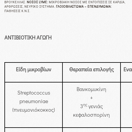
ΒΡΟΥΚΈΛΛΑΣ.
ΝΌΣΟΣ LYME:
ΜΙΚΡΟΒΙΑΚΉ ΝΌΣΟΣ ΜΕ ΕΝΤΟΠΊΣΕΙΣ ΣΕ ΚΑΡΔΙΆ,
ΑΡΘΡΏΣΕΙΣ, ΝΕΥΡΙΚΌ ΣΎΣΤΗΜΑ.
ΓΛΟΙΟΒΛΆΣΤΩΜΑ – ΕΠΕΝΔΎΜΩΜΑ:
ΠΑΘΉΣΕΙΣ Κ.Ν.Σ.
ΑΝΤΙΒΙΟΤΙΚΗ ΑΓΩΓΗ
Είδη μικροβίων
Θεραπεία επιλογής
Ενα
Βανκομυκίνη
Streptococcus
+
pneumoniae
ης
3
γενιάς
(πνευμονιόκοκκος)
κεφαλοσπορίνη